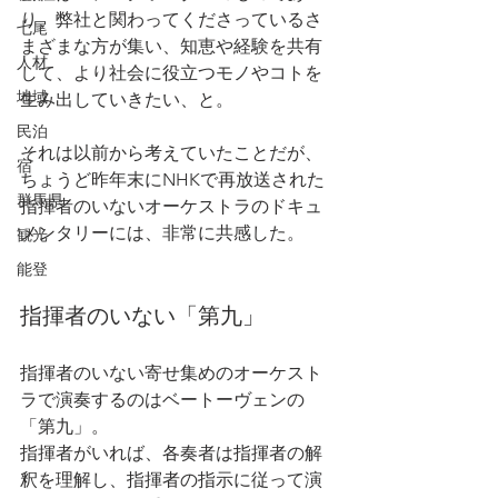
り、弊社と関わってくださっているさ
七尾
まざまな方が集い、知恵や経験を共有
人材
して、より社会に役立つモノやコトを
地域
生み出していきたい、と。
民泊
それは以前から考えていたことだが、
宿
ちょうど昨年末にNHKで再放送された
群馬県
指揮者のいないオーケストラのドキュ
メンタリーには、非常に共感した。
観光
能登
指揮者のいない「第九」
指揮者のいない寄せ集めのオーケスト
ラで演奏するのはベートーヴェンの
「第九」。
指揮者がいれば、各奏者は指揮者の解
釈を理解し、指揮者の指示に従って演