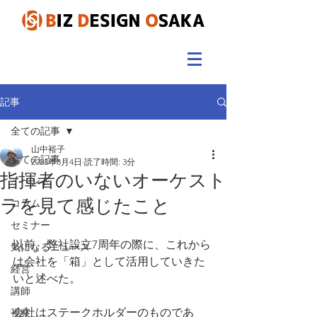
記事
全ての記事
山中裕子
全ての記事
2023年8月4日
読了時間: 3分
指揮者のいないオーケスト
イベント
ラを見て感じたこと
コラム
セミナー
以前、弊社設立7周年の際に、これから
気になるニュース
は会社を「箱」として活用していきた
経営
いと述べた。
講師
会社はステークホルダーのものであ
視察