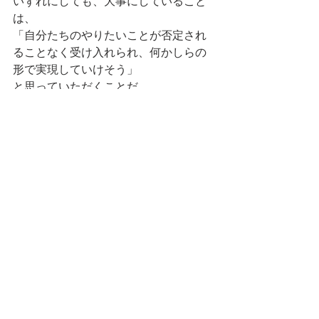
いずれにしても、大事にしていること
は、
「自分たちのやりたいことが否定され
ることなく受け入れられ、何かしらの
形で実現していけそう」
と思っていただくことだ。
そうした自律的な行動・思考があって
こそ、当事者としてのモチベーション
につながり、社会の複雑性や変化に対
応できる成果を生み出すことができる
と実感している。
ビジネスのヒント
コンサルティング
伴走支援
サスティナビリティ
イノベーション
キャリア論
ステークホルダー資本主義
パーパス経営
指揮者のいないオーケストラ
自律型組織
コラム
気になるニュース