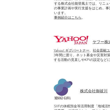
する株式会社能登風土では、リニュ
の事業計画や実行支援をはじめ、事
います。
事例紹介はこちら
。
​ヤフー株
Yahoo! ギグパートナー
、
社会貢献ユ
3年間に渡り、ネット募金や災害対
する活動の見直しやKPIの設定など
株式会社御祓川
SIIFの休眠預金等活用制度「地域