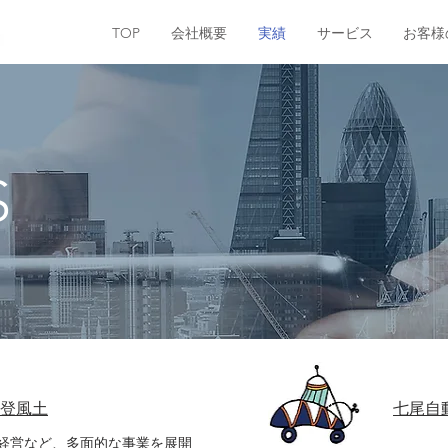
TOP
会社概要
実績
サービス
お客様
S
登風土
七尾自
経営など、多面的な事業を展開