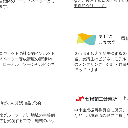
など、経営全般に関わってい
自治体のコーディネーターとし
​事例紹介はこちら
。
ます。
気
ロジェクト
の社会的インパクト
気仙沼まち大学が主催する
気
ノベーター養成講座の講師やロ
当。受講生のビジネスモデル
、ローカル・ソーシャルビジネ
のメンタリング、会計・財務
行っています。
七
医療法人渡邊高記念会
中小企業振興委員会に所属し
院グループ）が、地域の中核病
など、地域経済の発展に向け
営を実践する中で、地域のネッ