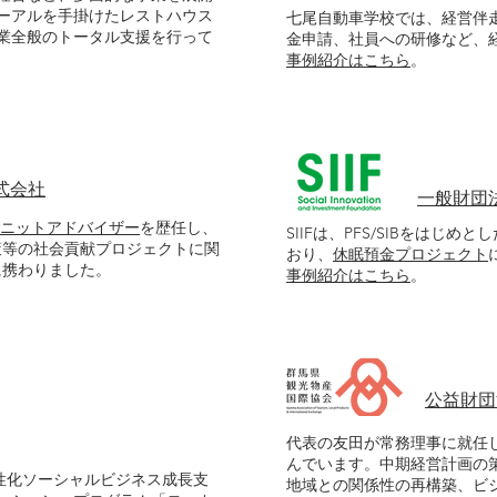
ーアルを手掛けたレストハウス
七尾自動車学校では、経営伴
業全般のトータル支援を行って
金申請、社員への研修など、
事例紹介はこちら
。
式会社
一般財団
ニットアドバイザー
を歴任し、
SIIFは、PFS/SIBをはじ
策等の社会貢献プロジェクトに関
おり、
休眠預金プロジェクト
に携わりました。
事例紹介はこちら
。
公益財団
代表の友田が常務理事に就任
んでいます。中期経営計画の
活性化ソーシャルビジネス成長支
地域との関係性の再構築、ビ