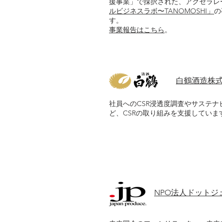
援事業」で採択された、アクセラレ
ルビジネスラボ〜TANOMOSHI」
の
す。
事業報告はこちら
。
白鶴酒造株
社員へのCSR浸透度調査やサステ
ど、CSRの取り組みを支援していま
NPO法人ドットジ