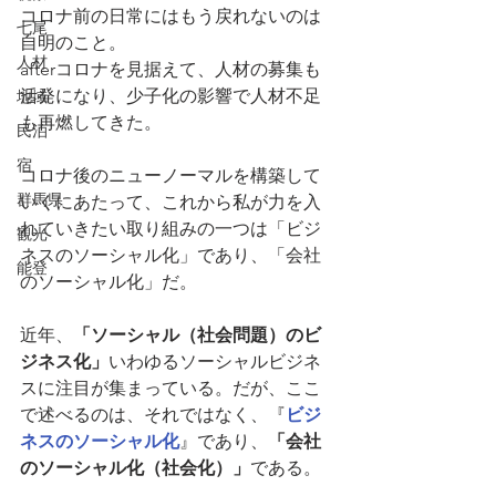
コロナ前の日常にはもう戻れないのは
七尾
自明のこと。
人材
afterコロナを見据えて、人材の募集も
活発になり、少子化の影響で人材不足
地域
も再燃してきた。
民泊
宿
コロナ後のニューノーマルを構築して
群馬県
いくにあたって、これから私が力を入
れていきたい取り組みの一つは「ビジ
観光
ネスのソーシャル化」であり、「会社
能登
のソーシャル化」だ。
近年、
「ソーシャル（社会問題）のビ
ジネス化」
いわゆるソーシャルビジネ
スに注目が集まっている。だが、ここ
で述べるのは、それではなく、『
ビジ
ネスのソーシャル化
』であり、
「会社
のソーシャル化（社会化）」
である。