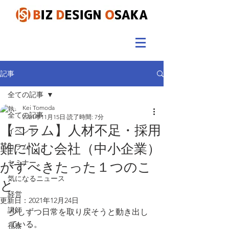
記事
全ての記事
Kei Tomoda
全ての記事
2021年11月15日
読了時間: 7分
【コラム】人材不足・採用
イベント
難に悩む会社（中小企業）
コラム
セミナー
がすべきたった１つのこ
気になるニュース
と
経営
更新日：
2021年12月24日
講師
少しずつ日常を取り戻そうと動き出し
ている。
視察