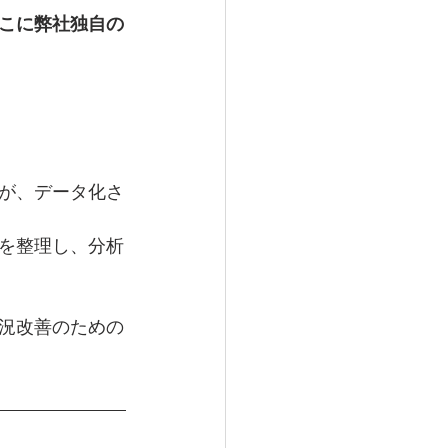
こに弊社独自の
が、データ化さ
を整理し、分析
況改善のための