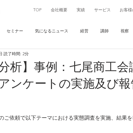
TOP
会社概要
実績
サービス
お客様
セミナー
気になるニュース
経営
講師
視察
日
読了時間: 2分
県
観光
能登
・分析】事例：七尾商工
アンケートの実施及び報
のご依頼で以下テーマにおける実態調査を実施、結果を