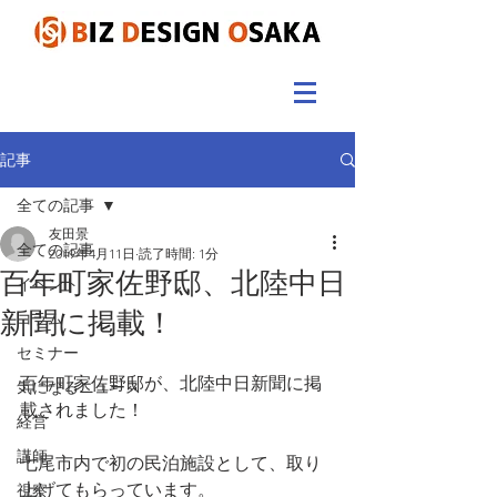
記事
全ての記事
友田景
全ての記事
2019年4月11日
読了時間: 1分
百年町家佐野邸、北陸中日
イベント
新聞に掲載！
コラム
セミナー
百年町家佐野邸が、北陸中日新聞に掲
気になるニュース
載されました！
経営
講師
七尾市内で初の民泊施設として、取り
上げてもらっています。
視察