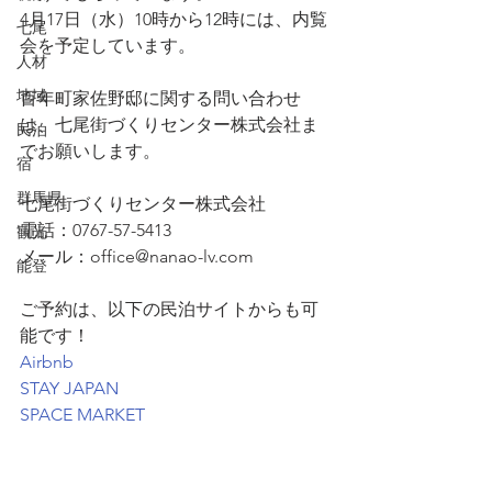
4月17日（水）10時から12時には、内覧
七尾
会を予定しています。
人材
地域
百年町家佐野邸に関する問い合わせ
は、七尾街づくりセンター株式会社ま
民泊
でお願いします。
宿
群馬県
七尾街づくりセンター株式会社
電話：0767-57-5413
観光
メール：office@nanao-lv.com
能登
ご予約は、以下の民泊サイトからも可
能です！
Airbnb
STAY JAPAN
SPACE MARKET