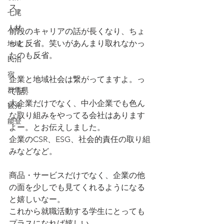
ス。
七尾
人材
前段のキャリアの話が長くなり、ちょ
っと反省。笑いがあんまり取れなかっ
地域
たのも反省。
民泊
宿
企業と地域社会は繋がってますよ。っ
群馬県
て話。
大企業だけでなく、中小企業でも色ん
観光
な取り組みをやってる会社はあります
能登
よー。とお伝えしました。
企業のCSR、ESG、社会的責任の取り組
みなどなど。
商品・サービスだけでなく、企業の他
の面を少しでも見てくれるようになる
と嬉しいなー。
これから就職活動する学生にとっても
プラスになれば嬉しい。 