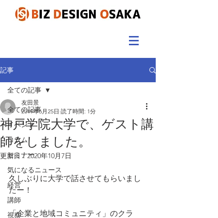
記事
全ての記事
友田景
全ての記事
2019年6月25日
読了時間: 1分
神戸学院大学で、ゲスト講
イベント
師をしました。
コラム
セミナー
更新日：
2020年10月7日
気になるニュース
久しぶりに大学で話させてもらいまし
経営
たー！
講師
「企業と地域コミュニティ」のクラ
視察