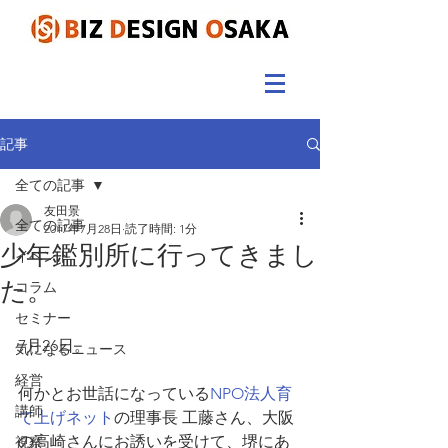
記事
全ての記事
友田景
全ての記事
2017年7月28日
読了時間: 1分
少年鑑別所に行ってきまし
イベント
た。
コラム
セミナー
7月26日。
気になるニュース
経営
何かとお世話になっている
NPO法人育
講師
て上げネット
の理事長 工藤さん、大阪
の高崎さんにお誘いを受けて、堺にあ
視察