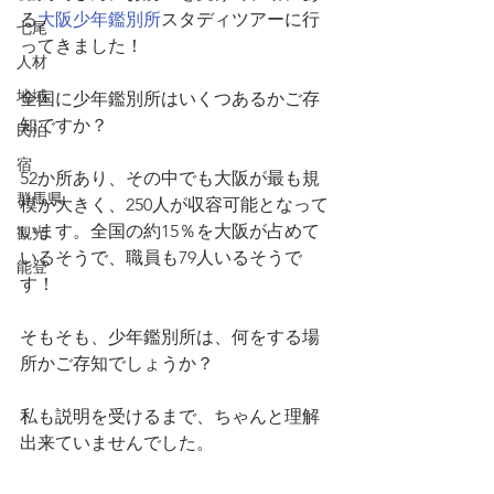
る
大阪少年鑑別所
スタディツアーに行
七尾
ってきました！
人材
地域
全国に少年鑑別所はいくつあるかご存
知ですか？
民泊
宿
52か所あり、その中でも大阪が最も規
群馬県
模が大きく、250人が収容可能となって
います。全国の約15％を大阪が占めて
観光
いるそうで、職員も79人いるそうで
能登
す！
そもそも、少年鑑別所は、何をする場
所かご存知でしょうか？
私も説明を受けるまで、ちゃんと理解
出来ていませんでした。