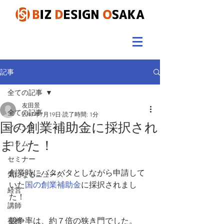
記事
全ての記事
友田景
全ての記事
2017年7月19日
読了時間: 1分
国の創業補助金に採択され
イベント
ました！
コラム
セミナー
創業時にバタバタとしながら申請して
気になるニュース
いた
国の創業補助金
に採択されまし
経営
た！
講師
競争率は、約７倍の狭き門でした。
視察