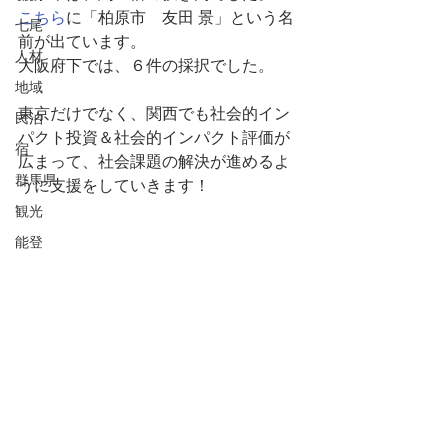
こちら
に「柏原市　友田 景」という名
七尾
前が出ています。
人材
大阪府下では、６件の採択でした。
地域
東京だけでなく、関西でも社会的イン
民泊
パクト投資＆社会的インパクト評価が
宿
広まって、社会課題の解決が進めるよ
群馬県
うに支援をしていきます！
観光
能登